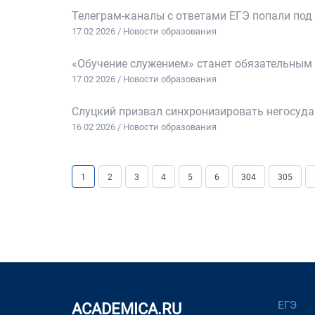
Телеграм-каналы с ответами ЕГЭ попали под
17 02 2026 / Новости образования
«Обучение служением» станет обязательным
17 02 2026 / Новости образования
Слуцкий призвал синхронизировать негосуда
16 02 2026 / Новости образования
1
2
3
4
5
6
304
305
ЕГЭ
ACADEMICA.RU