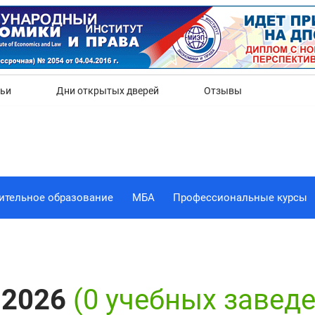
Да
Нет
тьи
Дни открытых дверей
Отзывы
ительное образование
МБА
Профессиональные курсы
 2026
(0 учебных завед